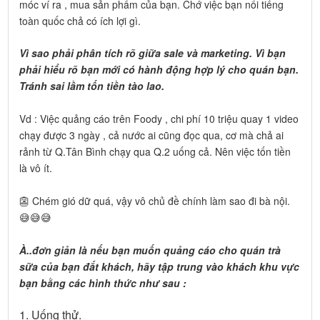
móc ví ra , mua sản phẩm của bạn. Chớ việc bạn nổi tiếng
toàn quốc chả có ích lợi gì.
Vì sao phải phân tích rõ giữa sale và marketing. Vì bạn
phải hiểu rõ bạn mới có hành động hợp lý cho quán bạn.
Tránh sai lầm tốn tiền tào lao.
Vd : Việc quảng cáo trên Foody , chi phí 10 triệu quay 1 video
chạy được 3 ngày , cả nước ai cũng đọc qua, cơ mà chả ai
rảnh từ Q.Tân Bình chạy qua Q.2 uống cả. Nên việc tốn tiền
là vô ít.
👺 Chém gió dữ quá, vậy vô chủ đề chính làm sao đi bà nội.
😅😅😅
À..đơn giản là nếu bạn muốn quảng cáo cho quán trà
sữa của bạn đắt khách, hãy tập trung vào khách khu vực
bạn bằng các hình thức như sau :
1. Uống thử.