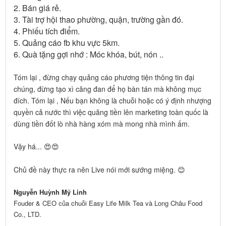
2. Bán giá rẻ.
3. Tài trợ hội thao phường, quận, trường gần đó.
4. Phiếu tích điểm.
5. Quảng cáo fb khu vực 5km.
6. Quà tặng gợi nhớ : Móc khóa, bút, nón ..
Tóm lại , đừng chạy quảng cáo phương tiện thông tin đại
chúng, đừng tạo xì căng đan để họ bàn tán mà không mục
đích. Tóm lại , Nếu bạn không là chuỗi hoặc có ý định nhượng
quyền cả nước thì việc quăng tiền lên marketing toàn quốc là
dùng tiền đốt lò nhà hàng xóm mà mong nhà mình ấm.
Vậy há... 😍😍
Chủ đề này thực ra nên Live nói mới sướng miệng. 😊
Nguyễn Huỳnh Mỹ Linh
Fouder & CEO của chuỗi Easy Life Milk Tea và Long Châu Food
Co., LTD.