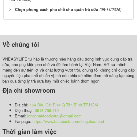
Chọn phong cách pha chế cho quán trà sữa
(08/11/2025)
Về chúng tôi
VNEASYLIFE tự hào là thương hiệu hàng đầu trong lĩnh vực cung cấp trà
sữa, các phụ kiện pha chế và đồ làm bánh tại Việt Nam. Với sứ mệnh
mang đến sự tiện lợi và chất lượng vượt trội, chúng tôi không chỉ cung cấp
nguyên liệu pha chế chuẩn vị mà còn chia sẻ niềm đam mê sáng tạo cùng
bạn qua từng ly trà sữa hay mỗi chiếc bánh thơm ngon.
Địa chỉ showroom
Địa chỉ:
154 Bàu Cát P.14 Q.Tân Bình TP.HCM
Điện thoại:
0918.759.410
Email:
longchaufood2005@gmail.com
Fanpage:
https://www.facebook.com/longchaufood
Thời gian làm việc