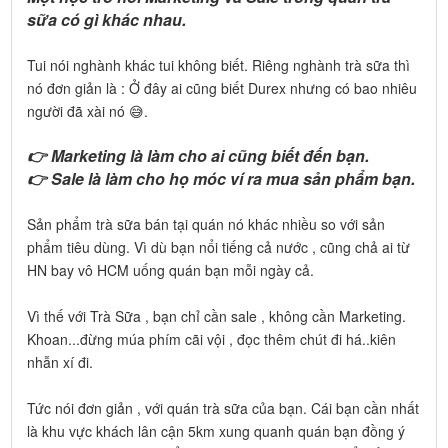
sữa có gì khác nhau.
Tui nói nghành khác tui không biết. Riêng nghành trà sữa thì
nó đơn giản là : Ở đây ai cũng biết Durex nhưng có bao nhiêu
người đã xài nó 😅.
👉 Marketing là làm cho ai cũng biết đến bạn.
👉 Sale là làm cho họ móc ví ra mua sản phẩm bạn.
Sản phẩm trà sữa bán tại quán nó khác nhiều so với sản
phẩm tiêu dùng. Vì dù bạn nổi tiếng cả nước , cũng chả ai từ
HN bay vô HCM uống quán bạn mỗi ngày cả.
Vì thế với Trà Sữa , bạn chỉ cần sale , không cần Marketing.
Khoan...đừng múa phím cãi vội , đọc thêm chút đi há..kiên
nhẫn xí đi.
Tức nói đơn giản , với quán trà sữa của bạn. Cái bạn cần nhất
là khu vực khách lân cận 5km xung quanh quán bạn đồng ý