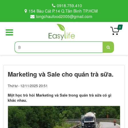
0918.759.410
154 Bàu Cát P.14 Q.Tân Bình TP.HCM
longchaufood2005@gmail.com
0
Marketing và Sale cho quán trà sữa.
Thứ tư - 12/11/2025 20:51
Một học trò hỏi Marketing và Sale trong quán trà sữa có gì
khác nhau.