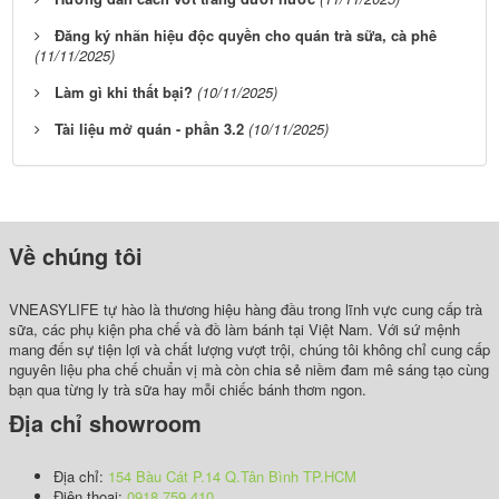
Đăng ký nhãn hiệu độc quyền cho quán trà sữa, cà phê
(11/11/2025)
Làm gì khi thất bại?
(10/11/2025)
Tài liệu mở quán - phần 3.2
(10/11/2025)
Về chúng tôi
VNEASYLIFE tự hào là thương hiệu hàng đầu trong lĩnh vực cung cấp trà
sữa, các phụ kiện pha chế và đồ làm bánh tại Việt Nam. Với sứ mệnh
mang đến sự tiện lợi và chất lượng vượt trội, chúng tôi không chỉ cung cấp
nguyên liệu pha chế chuẩn vị mà còn chia sẻ niềm đam mê sáng tạo cùng
bạn qua từng ly trà sữa hay mỗi chiếc bánh thơm ngon.
Địa chỉ showroom
Địa chỉ:
154 Bàu Cát P.14 Q.Tân Bình TP.HCM
Điện thoại:
0918.759.410