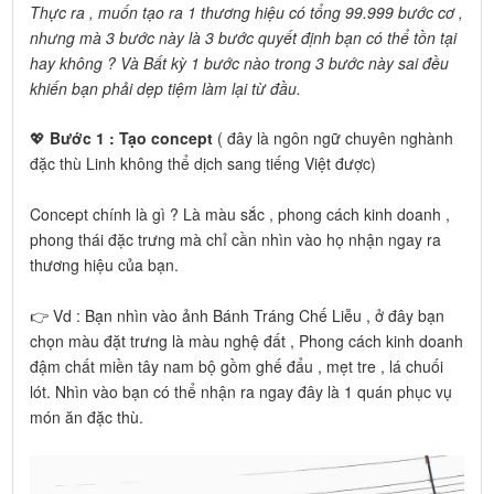
Thực ra , muốn tạo ra 1 thương hiệu có tổng 99.999 bước cơ ,
nhưng mà 3 bước này là 3 bước quyết định bạn có thể tồn tại
hay không ? Và Bất kỳ 1 bước nào trong 3 bước này sai đều
khiến bạn phải dẹp tiệm làm lại từ đầu.
💖
Bước 1 : Tạo concept
( đây là ngôn ngữ chuyên nghành
đặc thù Linh không thể dịch sang tiếng Việt được)
Concept chính là gì ? Là màu sắc , phong cách kinh doanh ,
phong thái đặc trưng mà chỉ cần nhìn vào họ nhận ngay ra
thương hiệu của bạn.
👉 Vd : Bạn nhìn vào ảnh Bánh Tráng Chế Liễu , ở đây bạn
chọn màu đặt trưng là màu nghệ đất , Phong cách kinh doanh
đậm chất miền tây nam bộ gồm ghế đẩu , mẹt tre , lá chuối
lót. Nhìn vào bạn có thể nhận ra ngay đây là 1 quán phục vụ
món ăn đặc thù.