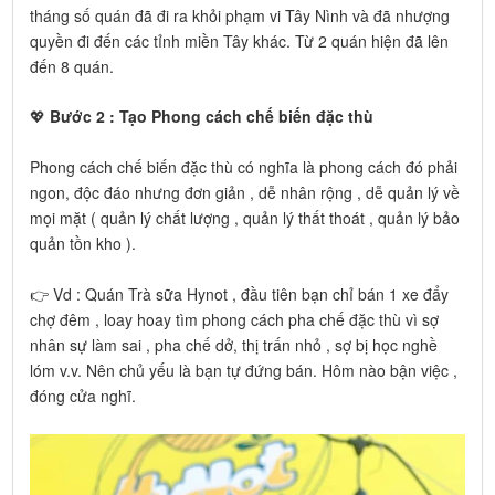
tháng số quán đã đi ra khỏi phạm vi Tây Nình và đã nhượng
quyền đi đến các tỉnh miền Tây khác. Từ 2 quán hiện đã lên
đến 8 quán.
💖
Bước 2 : Tạo Phong cách chế biến đặc thù
Phong cách chế biến đặc thù có nghĩa là phong cách đó phải
ngon, độc đáo nhưng đơn giản , dễ nhân rộng , dễ quản lý về
mọi mặt ( quản lý chất lượng , quản lý thất thoát , quản lý bảo
quản tồn kho ).
👉 Vd : Quán Trà sữa Hynot , đầu tiên bạn chỉ bán 1 xe đẩy
chợ đêm , loay hoay tìm phong cách pha chế đặc thù vì sợ
nhân sự làm sai , pha chế dở, thị trấn nhỏ , sợ bị học nghề
lóm v.v. Nên chủ yếu là bạn tự đứng bán. Hôm nào bận việc ,
đóng cửa nghĩ.