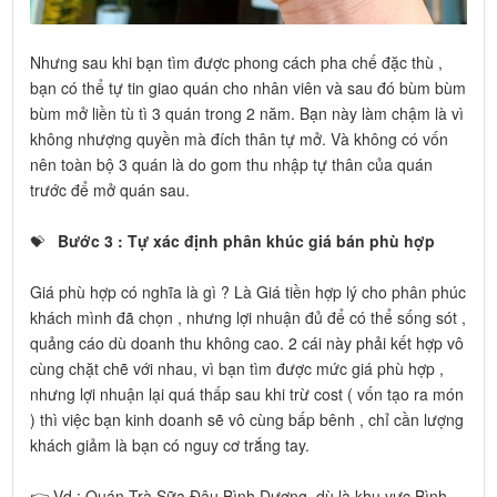
Nhưng sau khi bạn tìm được phong cách pha chế đặc thù ,
bạn có thể tự tin giao quán cho nhân viên và sau đó bùm bùm
bùm mở liền tù tì 3 quán trong 2 năm. Bạn này làm chậm là vì
không nhượng quyền mà đích thân tự mở. Và không có vốn
nên toàn bộ 3 quán là do gom thu nhập tự thân của quán
trước để mở quán sau.
Bước 3 : Tự xác định phân khúc giá bán phù hợp
💝
Giá phù hợp có nghĩa là gì ? Là Giá tiền hợp lý cho phân phúc
khách mình đã chọn , nhưng lợi nhuận đủ để có thể sống sót ,
quảng cáo dù doanh thu không cao. 2 cái này phải kết hợp vô
cùng chặt chẽ với nhau, vì bạn tìm được mức giá phù hợp ,
nhưng lợi nhuận lại quá thấp sau khi trừ cost ( vốn tạo ra món
) thì việc bạn kinh doanh sẽ vô cùng bấp bênh , chỉ cần lượng
khách giảm là bạn có nguy cơ trắng tay.
👉 Vd : Quán Trà Sữa Đậu Bình Dương, dù là khu vực Bình