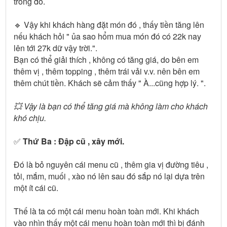
trong đó.
🔹 Vậy khi khách hàng đặt món đó , thấy tiền tăng lên
nếu khách hỏi " ủa sao hổm mua món đó có 22k nay
lên tới 27k dữ vậy trời.".
Bạn có thể giải thích , không có tăng giá, do bên em
thêm vị , thêm topping , thêm trái vải v.v. nên bên em
thêm chút tiền. Khách sẽ cảm thấy " À...cũng hợp lý. ".
💥 Vậy là bạn có thể tăng giá mà không làm cho khách
khó chịu.
✅
Thứ Ba : Đập cũ , xây mới.
Đó là bỏ nguyên cái menu cũ , thêm gia vị đường tiêu ,
tỏi, mắm, muối , xào nó lên sau đó sắp nó lại dựa trên
một ít cái cũ.
Thế là ta có một cái menu hoàn toàn mới. Khi khách
vào nhìn thấy một cái menu hoàn toàn mới thì bị đánh