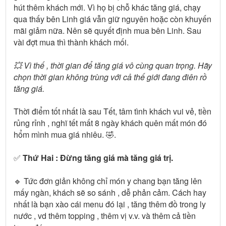
hút thêm khách mới. Vì họ bị chỗ khác tăng giá, chạy
qua thấy bên Linh giá vẫn giữ nguyên hoặc còn khuyến
mãi giảm nữa. Nên sẽ quyết định mua bên Linh. Sau
vài đợt mua thì thành khách mối.
💥 Vì thế , thời gian để tăng giá vô cùng quan trọng. Hãy
chọn thời gian không trùng với cả thế giới đang điên rồ
tăng giá.
Thời điểm tốt nhất là sau Tết, tâm tình khách vui vẻ, tiền
rủng rỉnh , nghĩ tết mất 8 ngày khách quên mất món đó
hổm mình mua giá nhiêu. 🤣.
✅
Thứ Hai : Đừng tăng giá mà tăng giá trị.
🔹 Tức đơn giản không chỉ món y chang bạn tăng lên
mấy ngàn, khách sẽ so sánh , dễ phản cảm. Cách hay
nhất là bạn xào cái menu đó lại , tăng thêm đồ trong ly
nước , vd thêm topping , thêm vị v.v. và thêm cả tiền