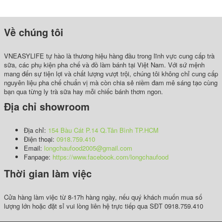
Về chúng tôi
VNEASYLIFE tự hào là thương hiệu hàng đầu trong lĩnh vực cung cấp trà
sữa, các phụ kiện pha chế và đồ làm bánh tại Việt Nam. Với sứ mệnh
mang đến sự tiện lợi và chất lượng vượt trội, chúng tôi không chỉ cung cấp
nguyên liệu pha chế chuẩn vị mà còn chia sẻ niềm đam mê sáng tạo cùng
bạn qua từng ly trà sữa hay mỗi chiếc bánh thơm ngon.
Địa chỉ showroom
Địa chỉ:
154 Bàu Cát P.14 Q.Tân Bình TP.HCM
Điện thoại:
0918.759.410
Email:
longchaufood2005@gmail.com
Fanpage:
https://www.facebook.com/longchaufood
Thời gian làm việc
Cửa hàng làm việc từ 8-17h hàng ngày, nếu quý khách muốn mua số
lượng lớn hoặc đặt sỉ vui lòng liên hệ trực tiếp qua SĐT 0918.759.410