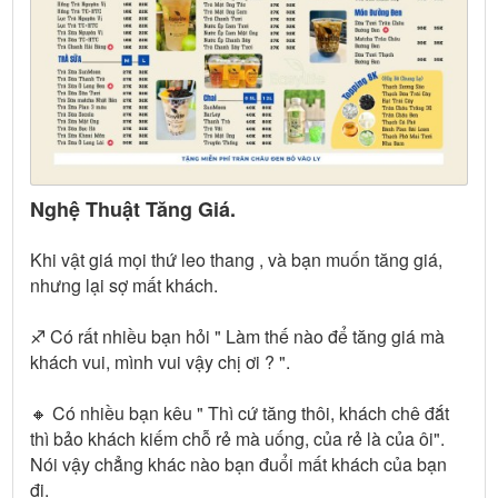
Nghệ Thuật Tăng Giá.
Khi vật giá mọi thứ leo thang , và bạn muốn tăng giá,
nhưng lại sợ mất khách.
♐️ Có rất nhiều bạn hỏi " Làm thế nào để tăng giá mà
khách vui, mình vui vậy chị ơi ? ".
🔸 Có nhiều bạn kêu " Thì cứ tăng thôi, khách chê đắt
thì bảo khách kiếm chỗ rẻ mà uống, của rẻ là của ôi".
Nói vậy chẳng khác nào bạn đuổi mất khách của bạn
đi.