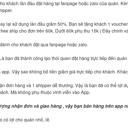
 cho khách lần đầu đặt hàng tại fanpage hoặc zalo của quán. Kèm
hipper.
y lại sử dụng lần đầu giảm 50%. Bạn sẽ tặng khách 1 voucher t
ree ship cho đơn trên 60k. Dưới 60k phụ thu 15k ( Đây chính xác
 dành cho khách đặt qua fanpage hoặc zalo.
Là bạn đã thành công tạo thói quen đặt hàng trực tiếp đến quán
a app. Vậy sao không bỏ tiền giảm giá trực tiếp cho khách. Khá
nhận đơn hàng và 1 shipper dễ thương. Vậy là bạn đã có thể lợi 
khách. Mà không phụ thuộc vĩnh viễn vào App.
ượng nhận đơn và giao hàng , vậy bạn bán hàng trên app n
 có lợi cho quán nhỏ, lẻ.