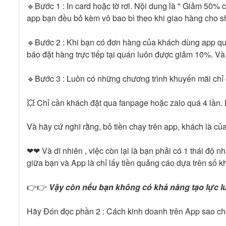
🔹Bước 1 : In card hoặc tờ rơi. Nội dung là " Giảm 50%
app bạn đều bỏ kèm vô bao bì theo khi giao hàng cho s
🔹Bước 2 : Khi bạn có đơn hàng của khách dùng app qua
báo đặt hàng trực tiếp tại quán luôn được giảm 10%. Và f
🔹Bước 3 : Luôn có những chương trình khuyến mãi chỉ
💥 Chỉ cần khách đặt qua fanpage hoặc zalo quá 4 lần. 
Và hãy cứ nghĩ rằng, bỏ tiền chạy trên app, khách là củ
❤❤ Và dĩ nhiên , việc còn lại là bạn phải có 1 thái độ 
giữa bạn và App là chỉ lấy tiền quảng cáo dựa trên số 
👉👉
Vậy còn nếu bạn không có khả năng tạo lực l
Hãy Đón đọc phần 2 : Cách kinh doanh trên App sao cho