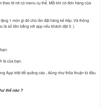
 theo tờ rơi có menu cụ thể. Mỗi khi có đơn hàng của
ặng 1 món gì đó cho lần đặt hàng kế tiếp. Và thông
 là số tiền bằng với app nếu khách đặt ít. ).
 bạn.
ch là của bạn.
dụng App triệt để quảng cáo , đúng như thỏa thuận từ đầu
hư thế nào ?