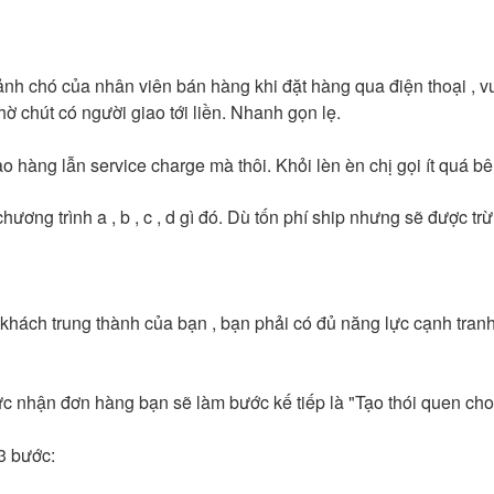
nh chó của nhân viên bán hàng khi đặt hàng qua điện thoại , vu
hờ chút có người giao tới liền. Nhanh gọn lẹ.
ao hàng lẫn service charge mà thôi. Khỏi lèn èn chị gọi ít quá 
ng trình a , b , c , d gì đó. Dù tốn phí ship nhưng sẽ được trừ 
ách trung thành của bạn , bạn phải có đủ năng lực cạnh tranh 
rực nhận đơn hàng bạn sẽ làm bước kế tiếp là "Tạo thói quen ch
3 bước: