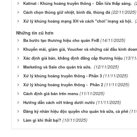
(
Katinat : Khủng hoảng truyền thông - Dẫn lửa thắp sáng.
(22/11/2025)
Cách chọn thùng giữ nhiệt, bình đá, thùng đá
(
Xử lý khủng hoảng mạng XH và cách "chơi”mạng xã hội.
Những tin cũ hơn
(14/11/2025)
Ba bước tạo thương hiệu cho quán FnB
Khuyến mãi, giảm giá, Voucher và những cái đầu kinh doan
(13/11
Xác định giá bán, khẳng định đẳng cấp thương hiệu
(12/11/2025)
Marketing và Sale cho quán trà sữa.
(11/11/2025)
Xử lý khủng hoảng truyền thông - Phần 3
(11/11/2025)
Xử lý khủng hoảng truyền thông - Phần 2
(11/11/2025)
Cách định giá bán trên menu
(11/11/2025)
Hướng dẫn cách vớt trăng dưới nước
(11
Đăng ký nhãn hiệu độc quyền cho quán trà sữa, cà phê
(10/11/2025)
Làm gì khi thất bại?