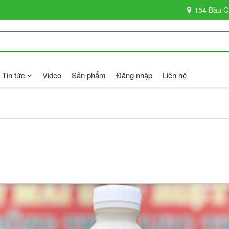
154 Bàu C
Tin tức
Video
Sản phẩm
Đăng nhập
Liên hệ