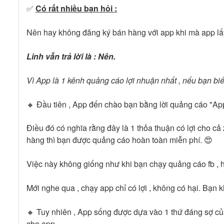
✅
Có rất nhiều bạn hỏi :
Nên hay không đăng ký bán hàng với app khi mà app lấy 
Linh vẫn trả lời là : Nên.
Vì App là 1 kênh quảng cáo lợi nhuận nhất , nếu bạn biế
🔸 Đầu tiên , App đến chào bạn bằng lời quảng cáo "App
Điều đó có nghĩa rằng đây là 1 thỏa thuận có lợi cho c
hàng thì bạn được quảng cáo hoàn toàn miễn phí. 😍
Việc này không giống như khi bạn chạy quảng cáo fb , hay
Mới nghe qua , chạy app chỉ có lợi , không có hại. Bạn 
🔸 Tuy nhiên , App sống được dựa vào 1 thứ đáng sợ của
cho app.