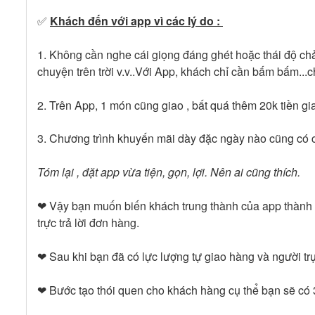
✅
Khách đến với app vì các lý do :
1. Không cần nghe cái giọng đáng ghét hoặc thái độ chả
chuyện trên trời v.v..Với App, khách chỉ cần bấm bấm...c
2. Trên App, 1 món cũng giao , bất quá thêm 20k tiền gi
3. Chương trình khuyến mãi dày đặc ngày nào cũng có chươ
Tóm lại , đặt app vừa tiện, gọn, lợi. Nên ai cũng thích.
❤ Vậy bạn muốn biến khách trung thành của app thành kh
trực trả lời đơn hàng.
❤ Sau khi bạn đã có lực lượng tự giao hàng và người t
❤ Bước tạo thói quen cho khách hàng cụ thể bạn sẽ có 