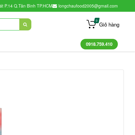
át P.14 Q.Tân Bình TP.HCM
longchaufood2005@gmail.com
0
Giỏ hàng
0918.759.410