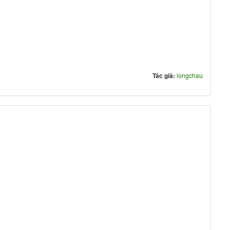
Tác giả:
longchau