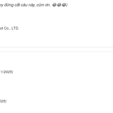
opy đừng cắt câu này, củm ơn. 😂😂😂)
od Co., LTD.
11/2025)
025)