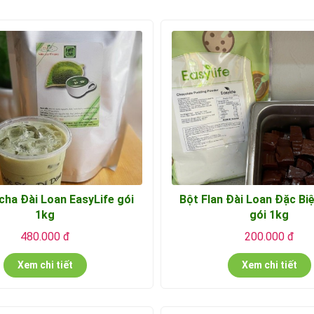
cha Đài Loan EasyLife gói
Bột Flan Đài Loan Đặc Bi
1kg
gói 1kg
480.000 đ
200.000 đ
Xem chi tiết
Xem chi tiết