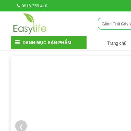
0918.759.410
DANH MỤC SẢN PHẨM
Trang chủ
❮