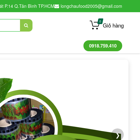
át P.14 Q.Tân Bình TP.HCM
longchaufood2005@gmail.com
0
Giỏ hàng
0918.759.410
❯