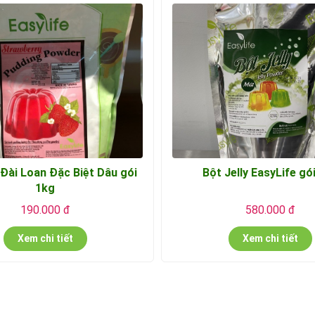
 Đài Loan Đặc Biệt Dâu gói
Bột Jelly EasyLife gó
1kg
190.000 đ
580.000 đ
Xem chi tiết
Xem chi tiết