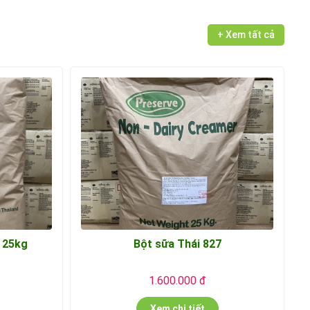
+ Xem tất cả
 25kg
Bột sữa Thái 827
1.600.000 đ
Xem chi tiết