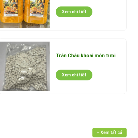
Xem chi tiết
Trân Châu khoai môn tươi
Xem chi tiết
+ Xem tất cả