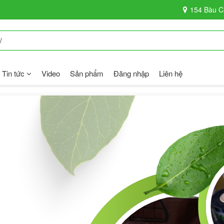
154 Bàu C
Tin tức
Video
Sản phẩm
Đăng nhập
Liên hệ