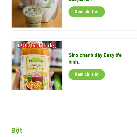
Xem chi tiết
Siro chanh dây Easylife
bình...
Xem chi tiết
Bột