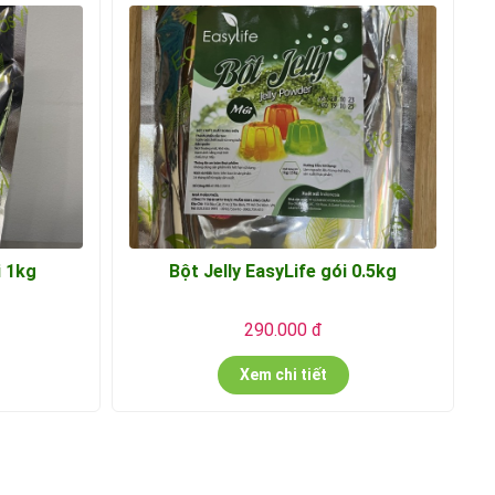
i 1kg
Bột Jelly EasyLife gói 0.5kg
290.000 đ
Xem chi tiết