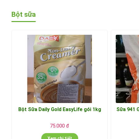
Bột sữa
Bột Sữa Daily Gold EasyLife gói 1kg
Sữa 941 G
75.000 đ
Xem chi tiết