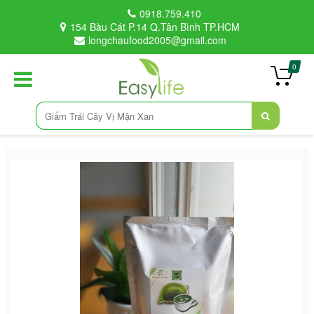
0918.759.410
154 Bàu Cát P.14 Q.Tân Bình TP.HCM
longchaufood2005@gmail.com
0