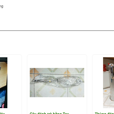
ng
Máy
Cây đánh trà bằng Tay
Thùng đán