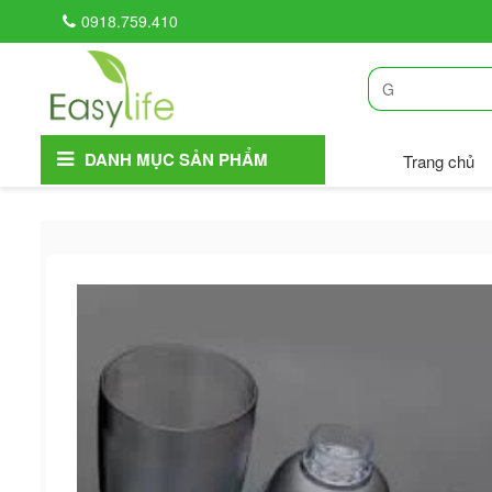
0918.759.410
DANH MỤC SẢN PHẨM
Trang chủ