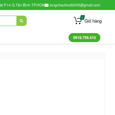
át P.14 Q.Tân Bình TP.HCM
longchaufood2005@gmail.com
0
Giỏ hàng
0918.759.410