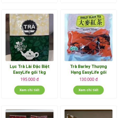
Lục Trà Lài Đặc Biệt
Trà Barley Thượng
EasyLife gói 1kg
Hạng EasyLife gói
600gr
195.000 đ
130.000 đ
Xem chi tiết
Xem chi tiết