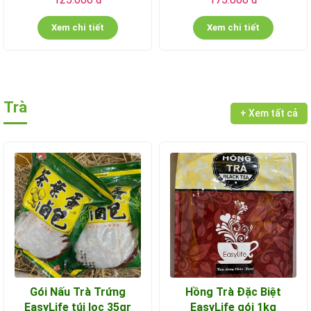
Xem chi tiết
Xem chi tiết
Trà
+ Xem tất cả
Gói Nấu Trà Trứng
Hồng Trà Đặc Biệt
EasyLife túi lọc 35gr
EasyLife gói 1kg