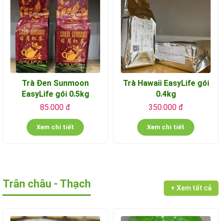
Trà Đen Sunmoon
Trà Hawaii EasyLife gói
EasyLife gói 0.5kg
0.4kg
85.000 đ
350.000 đ
Xem chi tiết
Xem chi tiết
Trân châu - Thạch
+ Xem tất cả