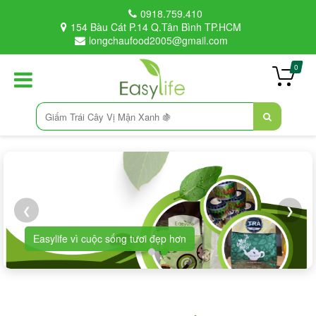
0918.759.410
154 Bàu Cát P.14 Q.Tân Bình TP.HCM
longchaufood2005@gmail.com
0
❮
❯
Vì sức khỏe cộng đồng