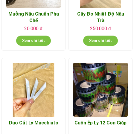
Muỗng Nâu Chuẩn Pha
Cây Đo Nhiệt Độ Nấu
Chế
Trà
20.000 đ
250.000 đ
Xem chi tiết
Xem chi tiết
Dao Cắt Ly Macchiato
Cuộn Ép Ly 12 Con Giáp