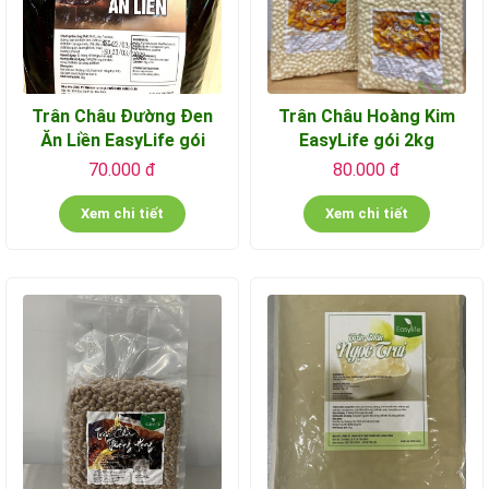
Trân Châu Đường Đen
Trân Châu Hoàng Kim
Ăn Liền EasyLife gói
EasyLife gói 2kg
2kg
70.000 đ
80.000 đ
Xem chi tiết
Xem chi tiết