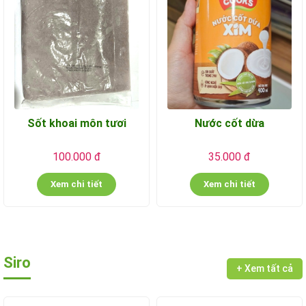
Sốt khoai môn tươi
Nước cốt dừa
100.000 đ
35.000 đ
Xem chi tiết
Xem chi tiết
Siro
+ Xem tất cả