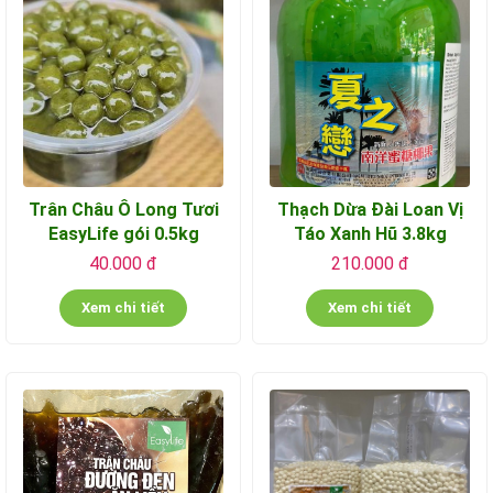
Trân Châu Ô Long Tươi
Thạch Dừa Đài Loan Vị
EasyLife gói 0.5kg
Táo Xanh Hũ 3.8kg
40.000 đ
210.000 đ
Xem chi tiết
Xem chi tiết