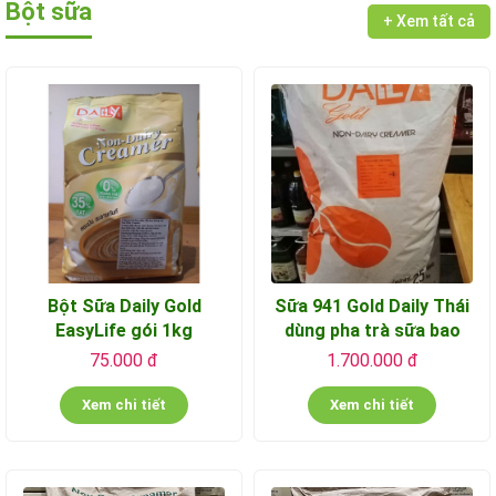
Bột sữa
+ Xem tất cả
Bột Sữa Daily Gold
Sữa 941 Gold Daily Thái
EasyLife gói 1kg
dùng pha trà sữa bao
25kg
75.000 đ
1.700.000 đ
Xem chi tiết
Xem chi tiết