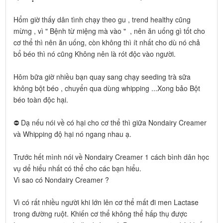
Hổm giờ thấy dân tình chạy theo gu , trend healthy cũng
mừng , vì " Bệnh từ miệng mà vào " , nên ăn uống gì tốt cho
cơ thể thì nên ăn uống, còn không thì ít nhất cho dù nó chả
bổ béo thì nó cũng Không nên là rót độc vào người.
Hôm bữa giờ nhiều bạn quay sang chạy seeding trà sữa
không bột béo , chuyển qua dùng whipping ...Xong bảo Bột
béo toàn độc hại.
⛔️ Dạ nếu nói về có hại cho cơ thể thì giữa Nondairy Creamer
và Whipping độ hại nó ngang nhau ạ.
Trước hết mình nói về Nondairy Creamer 1 cách bình dân học
vụ dể hiểu nhất có thể cho các bạn hiểu.
Vì sao có Nondairy Creamer ?
Vì có rất nhiều người khi lớn lên cơ thể mất đi men Lactase
trong đường ruột. Khiến cơ thể không thể hấp thụ được