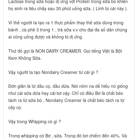
Lactose trong sữa hoặc dị ứng với Protein trong sữa bò khiến
họ sinh ra tiêu chảy sau 30 phút uống sữa. ( Linh bị cái này ).
Vì thế người ta tạo ra 1 thực phẩm thay thế sữa dùng trong
bánh , cà phê 3 trong 1 , trà sữa v.v cho đại đa số dân chúng
ai cũng uống được và không bị dị ứng.
Thứ đó gọi là NON DAIRY CREAMER. Gọi tiếng Việt là Bột
Kem Không Sữa.
Vậy người ta tạo Nondairy Creamer từ cái gì ?
Đơn giản là từ dầu cọ, dầu dừa. Nói nôm na dể hiểu nó giống
như cái sữa dừa hay cái bơ vậy. Chỉ có điều Bơ là chất béo
tách ra từ sữa bò , Nondairy Creamer là chất béo tách ra từ
cây cọ.
Vậy trong Whipping có gì ?
Trong whipping có Bơ , sữa. Trong đó bơ chiếm đến 40%. Và