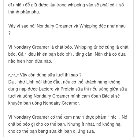
dĩ nhiên để giữ được lâu trong whipping vẫn sẽ phải có 1 số
thành phần phụ.
Vậy vì sao nói Nondairy Creamer và Whipping độc như nhau
?
Vì Nondairy Creamer là chất béo. Whipping từ bơ cũng là chất
béo. Cả 1 đều khiến bạn béo phì , tăng cân. Nên chả có đứa
nào hiền hơn đứa nào.
👉👉 Vậy còn dùng sữa tươi thì sao ?
Dạ , như Linh nói khúc đầu, nếu cơ thể khách hàng không
dung nạp được Lactore và Protein sữa thì nếu uống giữa sữa
tươi và uống Nondairy Creamer mình cam đoan Bác sĩ sẽ
khuyên bạn uống Nondairy Creamer.
Vì Nondairy Creamer có thể xem như 1 thực phẩm " rác ". Nó
chả bổ béo gì cho cơ thể bạn. Nhưng ít nhất, nó không hại
cho cơ thể bạn bằng sữa khi bạn dị ứng sữa.