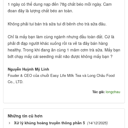
1 ngày có thể dung nạp đến 78g chất béo mỗi ngày. Cam
đoan đây là lượng chất béo an toàn.
Không phải tui bán trà sữa tui đi bênh cho trà sữa đâu.
Chỉ là mấy bạn làm cùng ngành nhưng đầu toàn đất. Cứ là
phải đi đạp người khác xuống rồi ra vẻ ta đây bán hàng
healthy. Trong khi đang ăn cùng 1 mâm cơm trà sữa. Mấy bạn
bớt chạy mấy cái seeding mất não được không mấy bạn ?
Nguyễn Huỳnh Mỹ Linh
Fouder & CEO của chuỗi Easy Life Milk Tea và Long Châu Food
Co., LTD.
Tác giả:
longchau
Những tin cũ hơn
Xử lý khủng hoảng truyền thông phần 5
(14/12/2025)