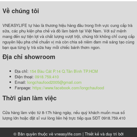
Về chúng tôi
VNEASYLIFE tự hào là thương hiệu hàng đầu trong lĩnh vực cung cấp trà
sữa, các phụ kiện pha chế và đồ làm bánh tại Việt Nam. Với sứ mệnh
mang đến sự tiện lợi và chất lượng vượt trội, chúng tôi không chỉ cung cấp
nguyên liệu pha chế chuẩn vị mà còn chia sẻ niềm đam mê sáng tạo cùng
bạn qua từng ly trà sữa hay mỗi chiếc bánh thơm ngon.
Địa chỉ showroom
Địa chỉ:
154 Bàu Cát P.14 Q.Tân Bình TP.HCM
Điện thoại:
0918.759.410
Email:
longchaufood2005@gmail.com
Fanpage:
https://www.facebook.com/longchaufood
Thời gian làm việc
Cửa hàng làm việc từ 8-17h hàng ngày, nếu quý khách muốn mua số
lượng lớn hoặc đặt sỉ vui lòng liên hệ trực tiếp qua SĐT 0918.759.410
© Bản quyền thuộc về vneasylife.com | Thiết kế và duy trì bởi