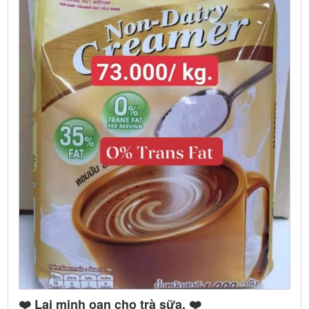
❤️ Lại minh oan cho trà sữa. ❤️