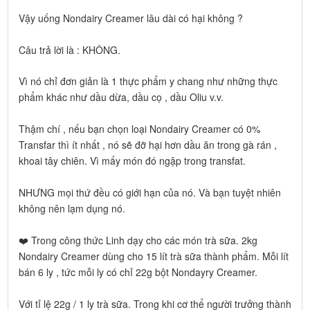
Vậy uống Nondairy Creamer lâu dài có hại không ?
Câu trả lời là : KHÔNG.
Vì nó chỉ đơn giản là 1 thực phẩm y chang như những thực
phẩm khác như dầu dừa, dầu cọ , dầu Oliu v.v.
Thậm chí , nếu bạn chọn loại Nondairy Creamer có 0%
Transfar thì ít nhất , nó sẽ đỡ hại hơn dầu ăn trong gà rán ,
khoai tây chiên. Vì mấy món đó ngập trong transfat.
NHƯNG mọi thứ đều có giới hạn của nó. Và bạn tuyệt nhiên
không nên lạm dụng nó.
❤️ Trong công thức Linh dạy cho các món trà sữa. 2kg
Nondairy Creamer dùng cho 15 lít trà sữa thành phẩm. Mỗi lít
bán 6 ly , tức mỗi ly có chỉ 22g bột Nondayry Creamer.
Với tỉ lệ 22g / 1 ly trà sữa. Trong khi cơ thể người trưởng thành