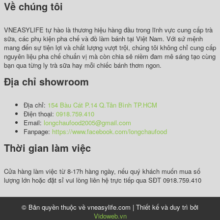
Về chúng tôi
VNEASYLIFE tự hào là thương hiệu hàng đầu trong lĩnh vực cung cấp trà
sữa, các phụ kiện pha chế và đồ làm bánh tại Việt Nam. Với sứ mệnh
mang đến sự tiện lợi và chất lượng vượt trội, chúng tôi không chỉ cung cấp
nguyên liệu pha chế chuẩn vị mà còn chia sẻ niềm đam mê sáng tạo cùng
bạn qua từng ly trà sữa hay mỗi chiếc bánh thơm ngon.
Địa chỉ showroom
Địa chỉ:
154 Bàu Cát P.14 Q.Tân Bình TP.HCM
Điện thoại:
0918.759.410
Email:
longchaufood2005@gmail.com
Fanpage:
https://www.facebook.com/longchaufood
Thời gian làm việc
Cửa hàng làm việc từ 8-17h hàng ngày, nếu quý khách muốn mua số
lượng lớn hoặc đặt sỉ vui lòng liên hệ trực tiếp qua SĐT 0918.759.410
© Bản quyền thuộc về vneasylife.com | Thiết kế và duy trì bởi
Vidoweb.vn