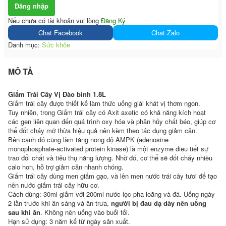
Đăng nhập
Nếu chưa có tài khoản vui lòng
Đăng Ký
Chat Facebook
Chat Zalo
Danh mục:
Sức khỏe
MÔ TẢ
Giấm Trái Cây Vị Đào bình 1.8L
Giấm trái cây được thiết kế làm thức uống giải khát vị thơm ngon.
Tuy nhiên, trong Giấm trái cây có Axit axetic có khả năng kích hoạt
các gen liên quan đến quá trình oxy hóa và phân hủy chất béo, giúp cơ
thể đốt cháy mỡ thừa hiệu quả nên kèm theo tác dụng giảm cân.
Bên cạnh đó cũng làm tăng nồng độ AMPK (adenosine
monophosphate-activated protein kinase) là một enzyme điều tiết sự
trao đổi chất và tiêu thụ năng lượng. Nhờ đó, cơ thể sẽ đốt cháy nhiều
calo hơn, hỗ trợ giảm cân nhanh chóng.
Giấm trái cây dùng men giấm gạo, và lên men nước trái cây tươi để tạo
nên nước giấm trái cây hữu cơ.
Cách dùng: 30ml giấm với 200ml nước lọc pha loãng và đá. Uống ngày
2 lần trước khi ăn sáng và ăn trưa,
người bị đau dạ dày nên uống
sau khi ăn
. Không nên uống vào buổi tối.
Hạn sử dụng: 3 năm kể từ ngày sản xuất.