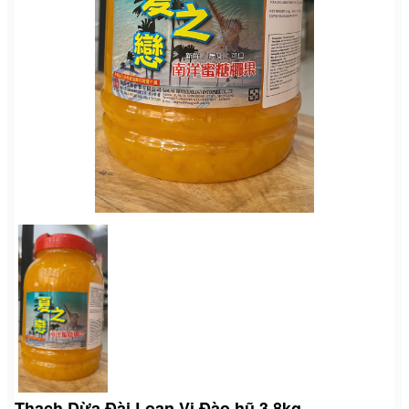
Thạch Dừa Đài Loan Vị Đào hũ 3.8kg