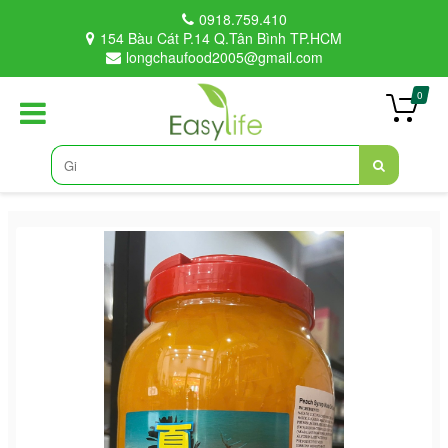
0918.759.410
154 Bàu Cát P.14 Q.Tân Bình TP.HCM
longchaufood2005@gmail.com
0