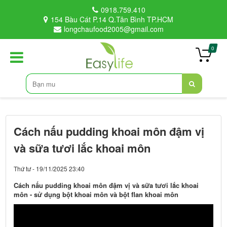
0918.759.410
154 Bàu Cát P.14 Q.Tân Bình TP.HCM
longchaufood2005@gmail.com
0
Cách nấu pudding khoai môn đậm vị
và sữa tươi lắc khoai môn
Thứ tư - 19/11/2025 23:40
Cách nấu pudding khoai môn đậm vị và sữa tươi lắc khoai
môn - sử dụng bột khoai môn và bột flan khoai môn