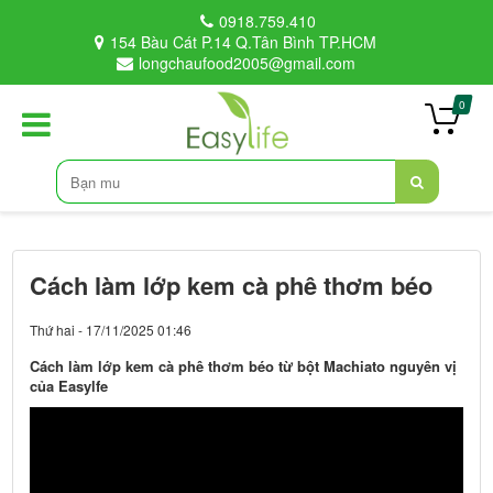
0918.759.410
154 Bàu Cát P.14 Q.Tân Bình TP.HCM
longchaufood2005@gmail.com
0
Cách làm lớp kem cà phê thơm béo
Thứ hai - 17/11/2025 01:46
Cách làm lớp kem cà phê thơm béo từ bột Machiato nguyên vị
của Easylfe