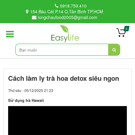
0918.759.410
154 Bàu Cát P.14 Q.Tân Bình TP.HCM
longchaufood2005@gmail.com
0
Cách làm ly trà hoa detox siêu ngon
Thứ sáu - 05/12/2025 21:23
Sử dụng trà Hawaii