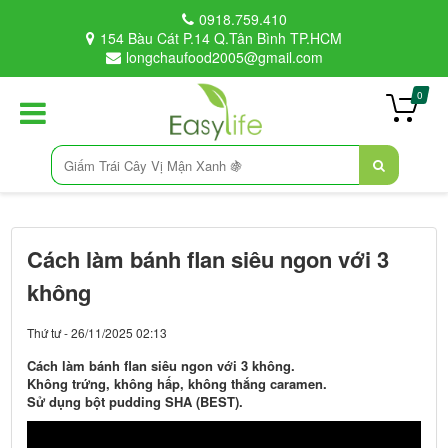
0918.759.410
154 Bàu Cát P.14 Q.Tân Bình TP.HCM
longchaufood2005@gmail.com
0
Cách làm bánh flan siêu ngon với 3
không
Thứ tư - 26/11/2025 02:13
Cách làm bánh flan siêu ngon với 3 không.
Không trứng, không hấp, không thắng caramen.
Sử dụng bột pudding SHA (BEST).